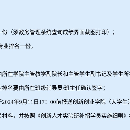
一份（须教务管理系统查询成绩界面截图打印）；
专业排名一份。
由所在学院主管教学副院长和主管学生副书记及学生所
业排名要由所在班级辅导员
/
班主任确认签字；
于
2024
年
9
月
11
日
17
：
00
前报送创新创业学院（大学生
名材料，并按照《创新人才实验班补招学员实施细则》