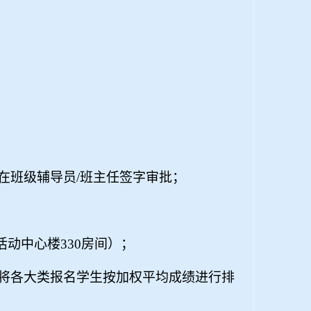
在班级辅导员
/
班主任签字审批；
活动中心楼
330
房间）；
将各大类报名学生按加权平均成绩进行排