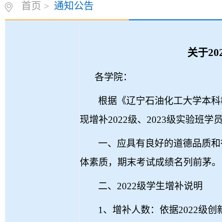
首页
>
通知公告
关于
20
各学院：
根据《辽宁石油化工大学本科
现增补
2022
级、
2023
级实验班学
一、应具有良好的道德品质和
体素质，期末考试成绩名列前茅。
二、
2022
级学生增补说明
1
、增补人数：依据
2022
级创