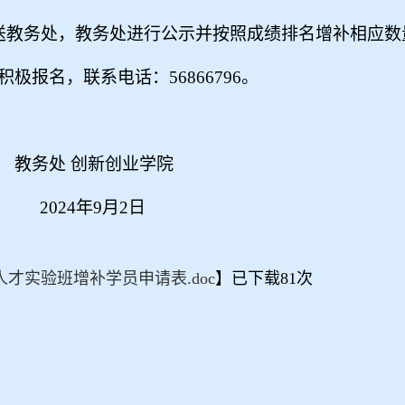
送教务处，教务处进行公示并按照成绩排名增补相应数
积极报名，联系电话：
56866796
。
教务处 创新创业学院
2024
年
9
月
2
日
人才实验班增补学员申请表.doc
】已下载
81
次